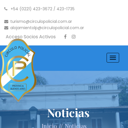
+54 (0221) 423-3672 / 423-1735
turismo@circulopolicial.com.ar
alojamientolp@circulopolicial.com.ar
Acceso Socios Activos
Toggle
navigati
Noticias
//
Inicio
Noticias