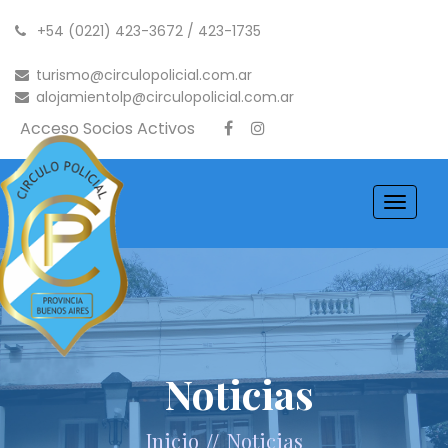
+54 (0221) 423-3672 / 423-1735
turismo@circulopolicial.com.ar
alojamientolp@circulopolicial.com.ar
Acceso Socios Activos
Toggle
navigati
Noticias
//
Inicio
Noticias