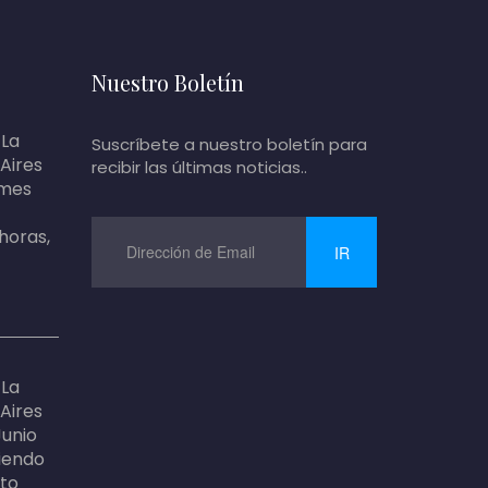
Nuestro Boletín
 La
Suscríbete a nuestro boletín para
 Aires
recibir las últimas noticias..
 mes
 horas,
IR
 La
 Aires
Junio
siendo
nto