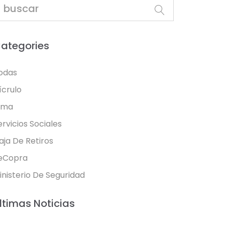
ategories
odas
ícrulo
oma
ervicios Sociales
aja De Retiros
eCopra
inisterio De Seguridad
ltimas Noticias