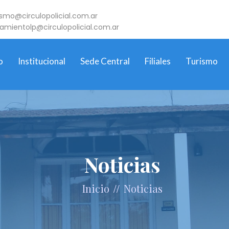
ismo@circulopolicial.com.ar
jamientolp@circulopolicial.com.ar
o
Institucional
Sede Central
Filiales
Turismo
Noticias
//
Inicio
Noticias