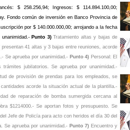
ancés: $ 258.256,94; Ingresos: $ 114.894.100,00;
hay. Fondo común de inversión en Banco Provincia de
suscripción por $ 140.000.000,00; arrojando a la fecha
 unanimidad.-
Punto 3)
Tratamiento altas y bajas de
e presentan 41 altas y 3 bajas entre reuniones, acorde
es.- Se aprueba por unanimidad.-
Punto 4)
Personal: El
s trámites jubilatorios. Se aprueba por unanimidad.-
citud de provisión de prendas para los empleados, se
antidades acorde la situación actual de la plantilla.-
idad de reparación de bomba sumergida cercana al
obra $1214000.- Se aportan fotos y presupuesto. Se
del Jefe de Policía para acto con heridos el día 30 del
ía. Se aprueba por unanimidad.-
Punto 7)
Encuentro y