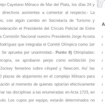
ejo Cayetano Mónaco de Mar del Plata, los días 24 y
irectivos asistentes a comentar al respecto.- La
les, con algún cambio en Secretaría de Turismo y
A
ederación el Presidente del Círculo Policial de Entre
la Comisión Nacional nuestro Presidente Jorge Acosta
 Rodríguez que integraba el Comité Olímpico como 1er
r. Se aprueba por unanimidad.-
Punto 8)
Olimpíadas:
ecopra, se aprobaron perpo como exhibición (no
e Jockey femenino sobre césped y Newcom. Así las
0 plazas de alojamiento en el complejo Mónaco para
rmación al momento de quienes optarían efectivamente
nar las disciplinas a las enumeradas en Acta 1723, en
culo. Los cupos por equipo, estarán determinados no