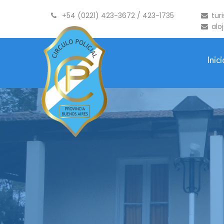
+54 (0221) 423-3672 / 423-1735
tur
alo
Inici