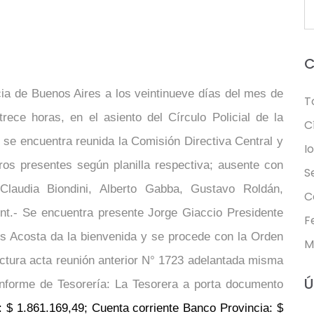
C
cia de Buenos Aires a los veintinueve días del mes de
T
trece horas, en el asiento del Círculo Policial de la
C
 se encuentra reunida la Comisión Directiva Central y
I
os presentes según planilla respectiva; ausente con
S
Claudia Biondini, Alberto Gabba, Gustavo Roldán,
C
nt.- Se encuentra presente Jorge Giaccio Presidente
F
uis Acosta da la bienvenida y se procede con la Orden
M
tura acta reunión anterior N° 1723 adelantada misma
Ú
nforme de Tesorería: La Tesorera a porta documento
a: $ 1.861.169,49; Cuenta corriente Banco Provincia: $