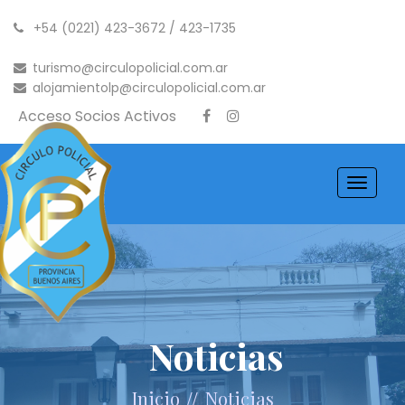
+54 (0221) 423-3672 / 423-1735
turismo@circulopolicial.com.ar
alojamientolp@circulopolicial.com.ar
Acceso Socios Activos
Toggle
navigati
Noticias
//
Inicio
Noticias