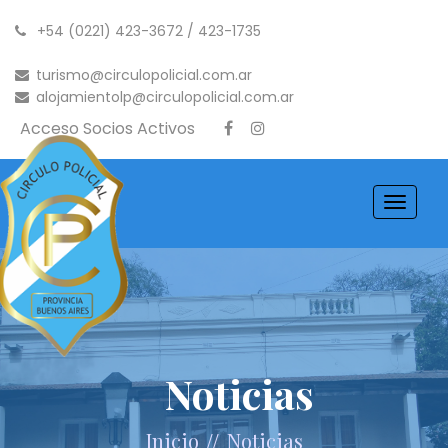
+54 (0221) 423-3672 / 423-1735
turismo@circulopolicial.com.ar
alojamientolp@circulopolicial.com.ar
Acceso Socios Activos
Toggle
navigati
Noticias
//
Inicio
Noticias