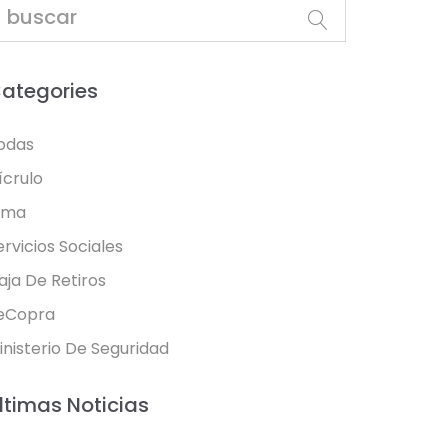
ategories
odas
ícrulo
oma
ervicios Sociales
aja De Retiros
eCopra
inisterio De Seguridad
ltimas Noticias