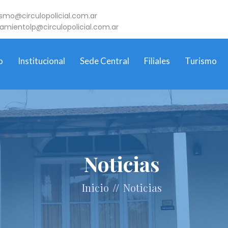
ismo@circulopolicial.com.ar
jamientolp@circulopolicial.com.ar
o
Institucional
Sede Central
Filiales
Turismo
Noticias
//
Inicio
Noticias