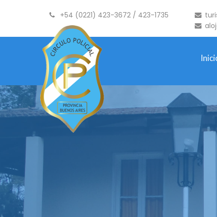
+54 (0221) 423-3672 / 423-1735
tur
alo
Inici