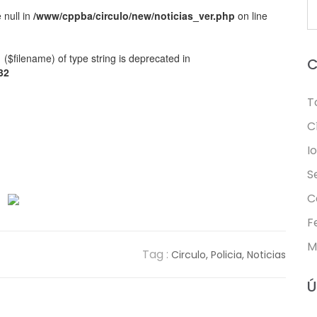
 null in
/www/cppba/circulo/new/noticias_ver.php
on line
1 ($filename) of type string is deprecated in
C
32
T
C
I
S
C
F
M
Tag :
Circulo,
Policia,
Noticias
Ú