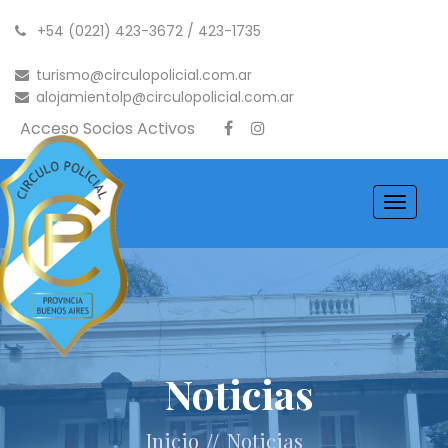
+54 (0221) 423-3672 / 423-1735
turismo@circulopolicial.com.ar
alojamientolp@circulopolicial.com.ar
Acceso Socios Activos
Toggle
navigati
Noticias
//
Inicio
Noticias