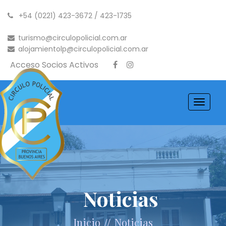
+54 (0221) 423-3672 / 423-1735
turismo@circulopolicial.com.ar
alojamientolp@circulopolicial.com.ar
Acceso Socios Activos
Toggle
navigati
Noticias
//
Inicio
Noticias