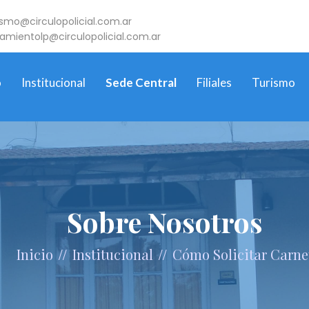
ismo@circulopolicial.com.ar
jamientolp@circulopolicial.com.ar
o
Institucional
Sede Central
Filiales
Turismo
Sobre Nosotros
//
//
Inicio
Institucional
Cómo Solicitar Carne