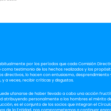
habitualmente por los períodos que cada Comisión Directiv
be como testimonio de los hechos realizados y los propósi
 directivos, lo hacen con entusiasmo, desprendimiento y
 y a veces, recibir críticas y disgustos.
uede ufanarse de haber llevado a cabo una acción fructífe
idad atribuyendo personalmente a los hombres el mérito 
ión, es el conjunto de los socios que integran el Círculo P
nos de la Entidad, nos comprometemos a continuar engra