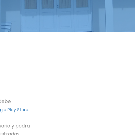
 debe
le Play Store.
uario y podrá
istrados.