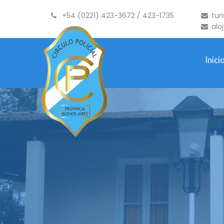
+54 (0221) 423-3672 / 423-1735
tur
alo
Inici